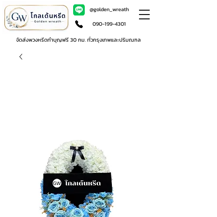
@golden_wreath
090-199-4301
จัดส่งพวงหรีดทำบุญฟรี 30 กม. ทั่วกรุงเทพและปริมณฑล